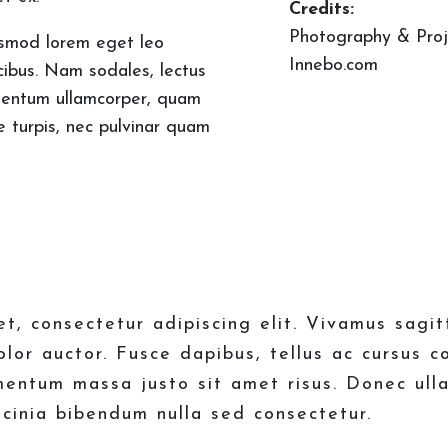
Credits:
Photography & Proj
smod lorem eget leo
Innebo.com
cibus. Nam sodales, lectus
entum ullamcorper, quam
e turpis, nec pulvinar quam
t, consectetur adipiscing elit. Vivamus sagit
olor auctor. Fusce dapibus, tellus ac cursus 
mentum massa justo sit amet risus. Donec ull
acinia bibendum nulla sed consectetur.