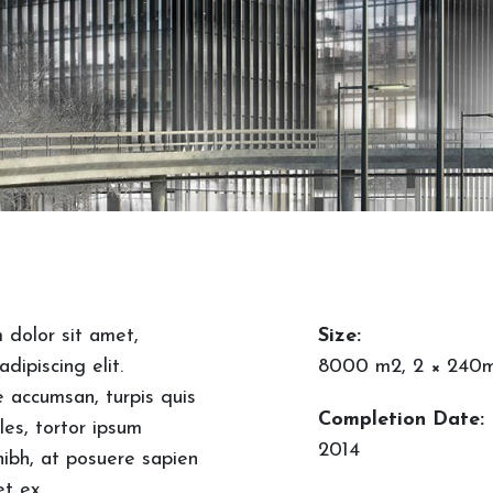
 dolor sit amet,
Size:
dipiscing elit.
8000 m2, 2 × 240m
 accumsan, turpis quis
Completion Date:
les, tortor ipsum
2014
nibh, at posuere sapien
t ex.