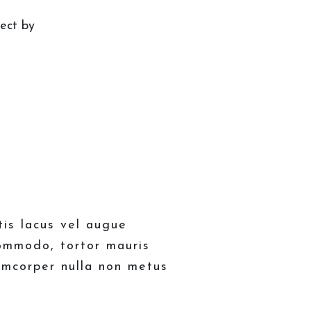
ect by
tis lacus vel augue
commodo, tortor mauris
amcorper nulla non metus