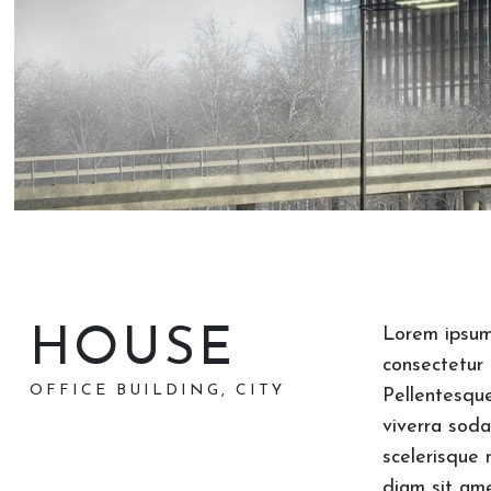
HOUSE
Lorem ipsum
consectetur a
OFFICE BUILDING, CITY
Pellentesque
viverra soda
scelerisque 
diam sit ame