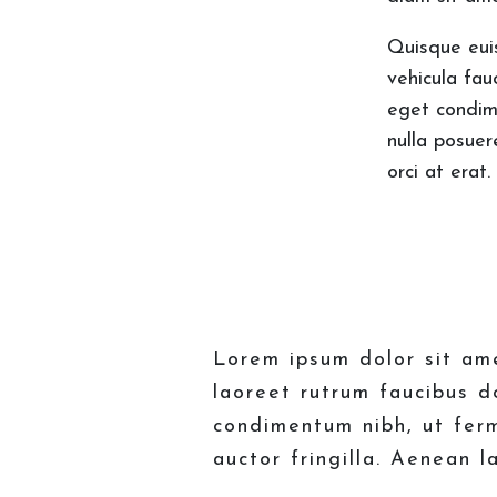
Quisque eui
vehicula fau
eget condim
nulla posuer
orci at erat.
Lorem ipsum dolor sit ame
laoreet rutrum faucibus d
condimentum nibh, ut fer
auctor fringilla. Aenean l