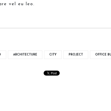
are vel eu leo.
O
ARCHITECTURE
CITY
PROJECT
OFFICE B