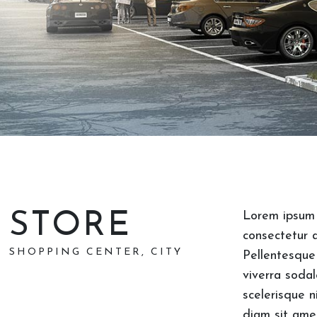
STORE
Lorem ipsum 
consectetur a
SHOPPING CENTER, CITY
Pellentesque
viverra sodal
scelerisque n
diam sit ame