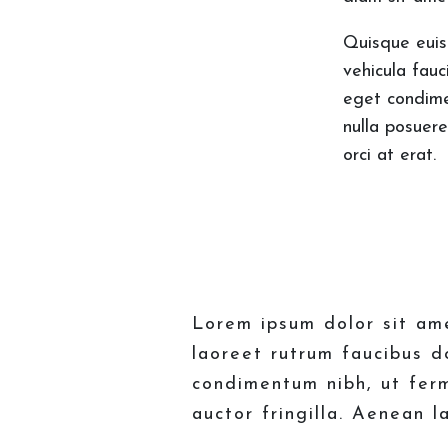
Quisque euis
vehicula fauc
eget condim
nulla posuere
orci at erat.
Lorem ipsum dolor sit ame
laoreet rutrum faucibus d
condimentum nibh, ut fer
auctor fringilla. Aenean l