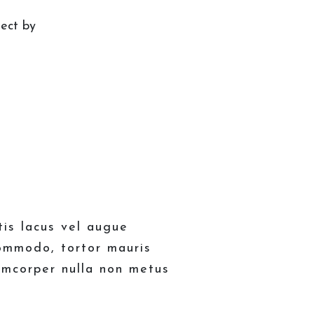
ect by
tis lacus vel augue
commodo, tortor mauris
amcorper nulla non metus