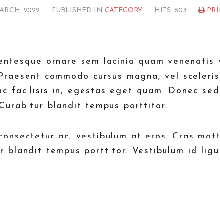
ARCH, 2022
PUBLISHED IN
CATEGORY
HITS: 603
PRI
entesque ornare sem lacinia quam venenatis v
 Praesent commodo cursus magna, vel sceleris
ac facilisis in, egestas eget quam. Donec sed 
Curabitur blandit tempus porttitor.
 consectetur ac, vestibulum at eros. Cras matt
 blandit tempus porttitor. Vestibulum id ligu