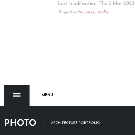
Last modification: Thu 3 Mar 2022
Tagged under:
justo,
mollis
MENU
PHOTO
ARCHITECTURE PORTFOLIO